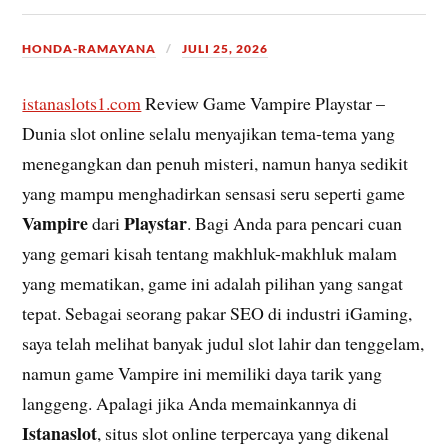
HONDA-RAMAYANA
JULI 25, 2026
istanaslots1.com
Review Game Vampire Playstar –
Dunia slot online selalu menyajikan tema-tema yang
menegangkan dan penuh misteri, namun hanya sedikit
yang mampu menghadirkan sensasi seru seperti game
Vampire
Playstar
dari
. Bagi Anda para pencari cuan
yang gemari kisah tentang makhluk-makhluk malam
yang mematikan, game ini adalah pilihan yang sangat
tepat. Sebagai seorang pakar SEO di industri iGaming,
saya telah melihat banyak judul slot lahir dan tenggelam,
namun game Vampire ini memiliki daya tarik yang
langgeng. Apalagi jika Anda memainkannya di
Istanaslot
, situs slot online terpercaya yang dikenal