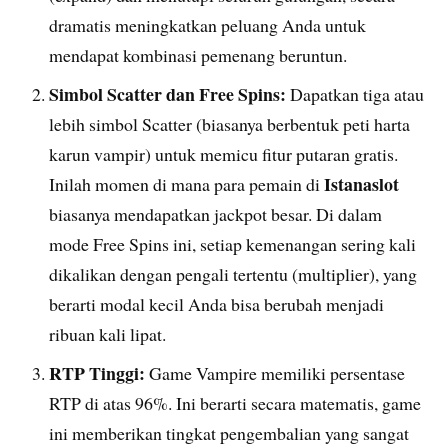
dramatis meningkatkan peluang Anda untuk
mendapat kombinasi pemenang beruntun.
Simbol Scatter dan Free Spins:
Dapatkan tiga atau
lebih simbol Scatter (biasanya berbentuk peti harta
karun vampir) untuk memicu fitur putaran gratis.
Istanaslot
Inilah momen di mana para pemain di
biasanya mendapatkan jackpot besar. Di dalam
mode Free Spins ini, setiap kemenangan sering kali
dikalikan dengan pengali tertentu (multiplier), yang
berarti modal kecil Anda bisa berubah menjadi
ribuan kali lipat.
RTP Tinggi:
Game Vampire memiliki persentase
RTP di atas 96%. Ini berarti secara matematis, game
ini memberikan tingkat pengembalian yang sangat