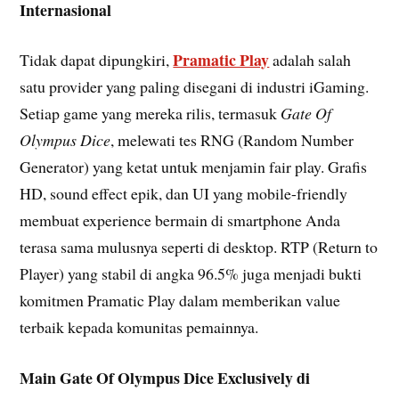
Internasional
Pramatic Play
Tidak dapat dipungkiri,
adalah salah
satu provider yang paling disegani di industri iGaming.
Setiap game yang mereka rilis, termasuk
Gate Of
Olympus Dice
, melewati tes RNG (Random Number
Generator) yang ketat untuk menjamin fair play. Grafis
HD, sound effect epik, dan UI yang mobile-friendly
membuat experience bermain di smartphone Anda
terasa sama mulusnya seperti di desktop. RTP (Return to
Player) yang stabil di angka 96.5% juga menjadi bukti
komitmen Pramatic Play dalam memberikan value
terbaik kepada komunitas pemainnya.
Main Gate Of Olympus Dice Exclusively di