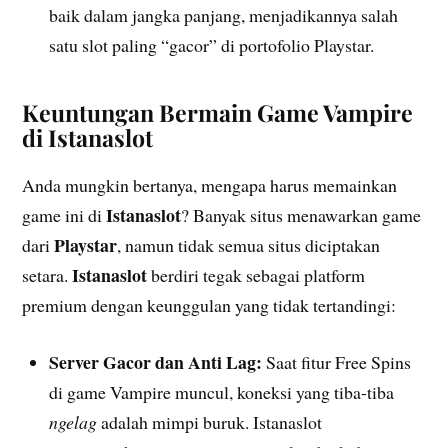
baik dalam jangka panjang, menjadikannya salah
satu slot paling “gacor” di portofolio Playstar.
Keuntungan Bermain Game Vampire
di Istanaslot
Anda mungkin bertanya, mengapa harus memainkan
Istanaslot
game ini di
? Banyak situs menawarkan game
Playstar
dari
, namun tidak semua situs diciptakan
Istanaslot
setara.
berdiri tegak sebagai platform
premium dengan keunggulan yang tidak tertandingi:
Server Gacor dan Anti Lag:
Saat fitur Free Spins
di game Vampire muncul, koneksi yang tiba-tiba
ngelag
adalah mimpi buruk. Istanaslot