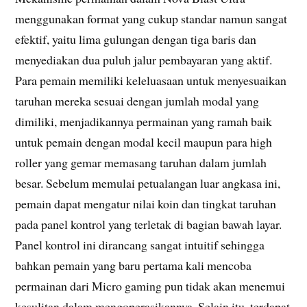
menggunakan format yang cukup standar namun sangat
efektif, yaitu lima gulungan dengan tiga baris dan
menyediakan dua puluh jalur pembayaran yang aktif.
Para pemain memiliki keleluasaan untuk menyesuaikan
taruhan mereka sesuai dengan jumlah modal yang
dimiliki, menjadikannya permainan yang ramah baik
untuk pemain dengan modal kecil maupun para high
roller yang gemar memasang taruhan dalam jumlah
besar. Sebelum memulai petualangan luar angkasa ini,
pemain dapat mengatur nilai koin dan tingkat taruhan
pada panel kontrol yang terletak di bagian bawah layar.
Panel kontrol ini dirancang sangat intuitif sehingga
bahkan pemain yang baru pertama kali mencoba
permainan dari Micro gaming pun tidak akan menemui
kesulitan dalam mengoperasikannya. Selain itu, terdapat