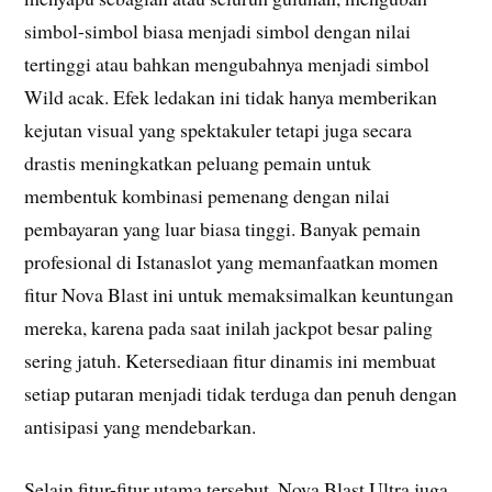
simbol-simbol biasa menjadi simbol dengan nilai
tertinggi atau bahkan mengubahnya menjadi simbol
Wild acak. Efek ledakan ini tidak hanya memberikan
kejutan visual yang spektakuler tetapi juga secara
drastis meningkatkan peluang pemain untuk
membentuk kombinasi pemenang dengan nilai
pembayaran yang luar biasa tinggi. Banyak pemain
profesional di Istanaslot yang memanfaatkan momen
fitur Nova Blast ini untuk memaksimalkan keuntungan
mereka, karena pada saat inilah jackpot besar paling
sering jatuh. Ketersediaan fitur dinamis ini membuat
setiap putaran menjadi tidak terduga dan penuh dengan
antisipasi yang mendebarkan.
Selain fitur-fitur utama tersebut, Nova Blast Ultra juga