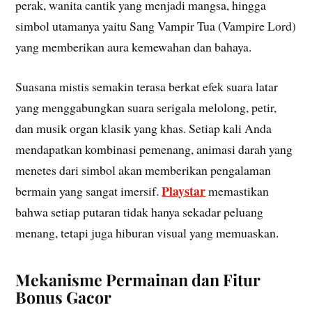
perak, wanita cantik yang menjadi mangsa, hingga
simbol utamanya yaitu Sang Vampir Tua (Vampire Lord)
yang memberikan aura kemewahan dan bahaya.
Suasana mistis semakin terasa berkat efek suara latar
yang menggabungkan suara serigala melolong, petir,
dan musik organ klasik yang khas. Setiap kali Anda
mendapatkan kombinasi pemenang, animasi darah yang
menetes dari simbol akan memberikan pengalaman
Playstar
bermain yang sangat imersif.
memastikan
bahwa setiap putaran tidak hanya sekadar peluang
menang, tetapi juga hiburan visual yang memuaskan.
Mekanisme Permainan dan Fitur
Bonus Gacor