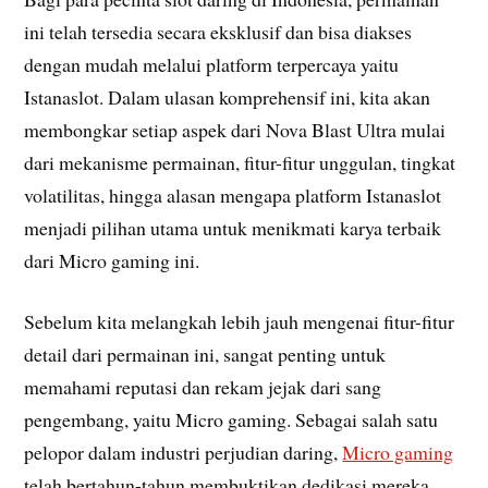
ini telah tersedia secara eksklusif dan bisa diakses
dengan mudah melalui platform terpercaya yaitu
Istanaslot. Dalam ulasan komprehensif ini, kita akan
membongkar setiap aspek dari Nova Blast Ultra mulai
dari mekanisme permainan, fitur-fitur unggulan, tingkat
volatilitas, hingga alasan mengapa platform Istanaslot
menjadi pilihan utama untuk menikmati karya terbaik
dari Micro gaming ini.
Sebelum kita melangkah lebih jauh mengenai fitur-fitur
detail dari permainan ini, sangat penting untuk
memahami reputasi dan rekam jejak dari sang
pengembang, yaitu Micro gaming. Sebagai salah satu
pelopor dalam industri perjudian daring,
Micro gaming
telah bertahun-tahun membuktikan dedikasi mereka