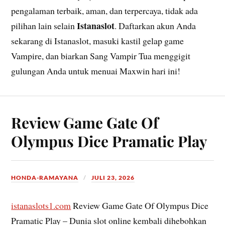
pengalaman terbaik, aman, dan terpercaya, tidak ada
Istanaslot
pilihan lain selain
. Daftarkan akun Anda
sekarang di Istanaslot, masuki kastil gelap game
Vampire, dan biarkan Sang Vampir Tua menggigit
gulungan Anda untuk menuai Maxwin hari ini!
Review Game Gate Of
Olympus Dice Pramatic Play
HONDA-RAMAYANA
JULI 23, 2026
istanaslots1.com
Review Game Gate Of Olympus Dice
Pramatic Play – Dunia slot online kembali dihebohkan