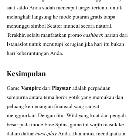
saat saldo Anda sudah mencapai target tertentu untuk
melangkah langsung ke mode putaran gratis tanpa
menunggu simbol Scatter muncul secara natural.
Terakhir, selalu manfaatkan promo
cashback
harian dari
Istanaslot untuk menutupi kerugian jika hari itu bukan
hari keberuntungan Anda.
Kesimpulan
Vampire
Playstar
Game
dari
adalah perpaduan
sempurna antara tema horor gotik yang memukau dan
peluang kemenangan finansial yang sangat
menggiurkan. Dengan fitur Wild yang kuat dan pengali
besar pada mode Free Spins, game ini wajib masuk ke
dalam daftar
must-play
Anda. Dan untuk mendapatkan