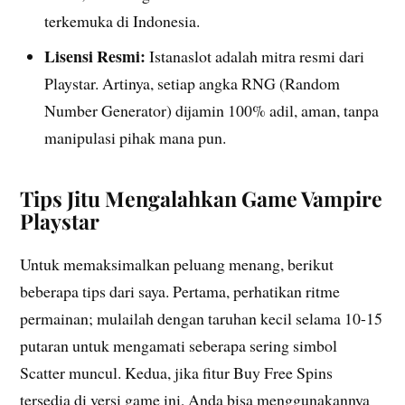
terkemuka di Indonesia.
Lisensi Resmi:
Istanaslot adalah mitra resmi dari
Playstar. Artinya, setiap angka RNG (Random
Number Generator) dijamin 100% adil, aman, tanpa
manipulasi pihak mana pun.
Tips Jitu Mengalahkan Game Vampire
Playstar
Untuk memaksimalkan peluang menang, berikut
beberapa tips dari saya. Pertama, perhatikan ritme
permainan; mulailah dengan taruhan kecil selama 10-15
putaran untuk mengamati seberapa sering simbol
Scatter muncul. Kedua, jika fitur Buy Free Spins
tersedia di versi game ini, Anda bisa menggunakannya