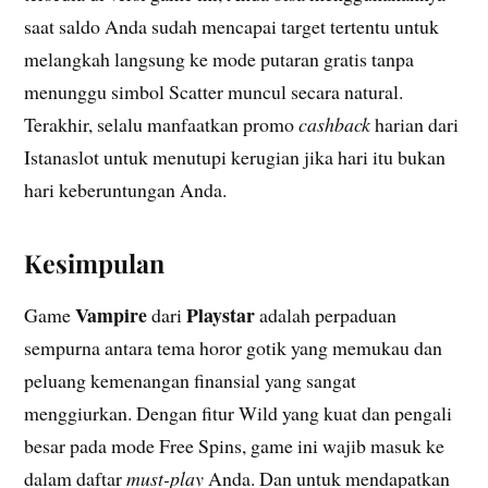
saat saldo Anda sudah mencapai target tertentu untuk
melangkah langsung ke mode putaran gratis tanpa
menunggu simbol Scatter muncul secara natural.
Terakhir, selalu manfaatkan promo
cashback
harian dari
Istanaslot untuk menutupi kerugian jika hari itu bukan
hari keberuntungan Anda.
Kesimpulan
Vampire
Playstar
Game
dari
adalah perpaduan
sempurna antara tema horor gotik yang memukau dan
peluang kemenangan finansial yang sangat
menggiurkan. Dengan fitur Wild yang kuat dan pengali
besar pada mode Free Spins, game ini wajib masuk ke
dalam daftar
must-play
Anda. Dan untuk mendapatkan