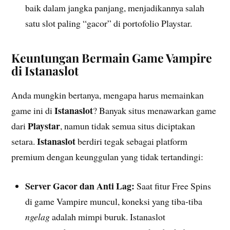
baik dalam jangka panjang, menjadikannya salah
satu slot paling “gacor” di portofolio Playstar.
Keuntungan Bermain Game Vampire
di Istanaslot
Anda mungkin bertanya, mengapa harus memainkan
Istanaslot
game ini di
? Banyak situs menawarkan game
Playstar
dari
, namun tidak semua situs diciptakan
Istanaslot
setara.
berdiri tegak sebagai platform
premium dengan keunggulan yang tidak tertandingi:
Server Gacor dan Anti Lag:
Saat fitur Free Spins
di game Vampire muncul, koneksi yang tiba-tiba
ngelag
adalah mimpi buruk. Istanaslot