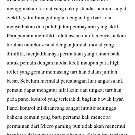
menggunakan format yang cukup standar namun sangat
efektif, yaitu lima gulungan dengan tiga baris dan
menyediakan dua puluh jalur pembayaran yang aktif.
Para pemain memiliki keleluasaan untuk menyesuaikan
taruhan mereka sesuai dengan jumlah modal yang
dimiliki, menjadikannya permainan yang ramah baik
untuk pemain dengan modal kecil maupun para high
roller yang gemar memasang taruhan dalam jumlah
besar. Sebelum memulai petualangan luar angkasa ini,
pemain dapat mengatur nilai koin dan tingkat taruhan
pada panel kontrol yang terletak di bagian bawah layar.
Panel kontrol ini dirancang sangat intuitif sehingga
bahkan pemain yang baru pertama kali mencoba
permainan dari Micro gaming pun tidak akan menemui
kesulitan dalam mengoperasikannya. Selain itu, terdapat