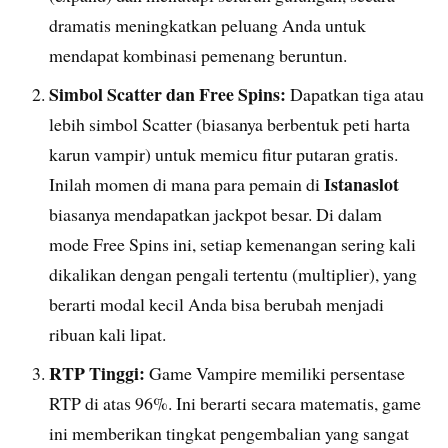
dramatis meningkatkan peluang Anda untuk
mendapat kombinasi pemenang beruntun.
Simbol Scatter dan Free Spins:
Dapatkan tiga atau
lebih simbol Scatter (biasanya berbentuk peti harta
karun vampir) untuk memicu fitur putaran gratis.
Istanaslot
Inilah momen di mana para pemain di
biasanya mendapatkan jackpot besar. Di dalam
mode Free Spins ini, setiap kemenangan sering kali
dikalikan dengan pengali tertentu (multiplier), yang
berarti modal kecil Anda bisa berubah menjadi
ribuan kali lipat.
RTP Tinggi:
Game Vampire memiliki persentase
RTP di atas 96%. Ini berarti secara matematis, game
ini memberikan tingkat pengembalian yang sangat