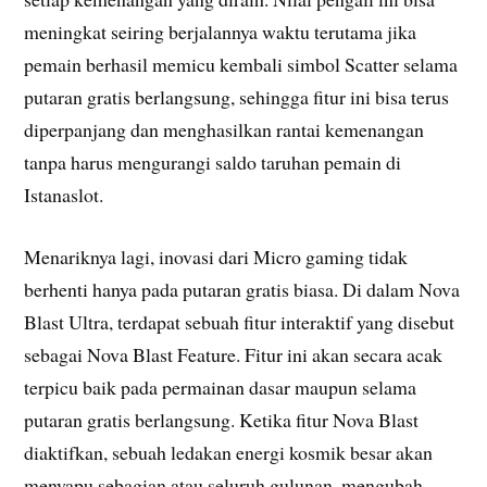
meningkat seiring berjalannya waktu terutama jika
pemain berhasil memicu kembali simbol Scatter selama
putaran gratis berlangsung, sehingga fitur ini bisa terus
diperpanjang dan menghasilkan rantai kemenangan
tanpa harus mengurangi saldo taruhan pemain di
Istanaslot.
Menariknya lagi, inovasi dari Micro gaming tidak
berhenti hanya pada putaran gratis biasa. Di dalam Nova
Blast Ultra, terdapat sebuah fitur interaktif yang disebut
sebagai Nova Blast Feature. Fitur ini akan secara acak
terpicu baik pada permainan dasar maupun selama
putaran gratis berlangsung. Ketika fitur Nova Blast
diaktifkan, sebuah ledakan energi kosmik besar akan
menyapu sebagian atau seluruh gulunan, mengubah