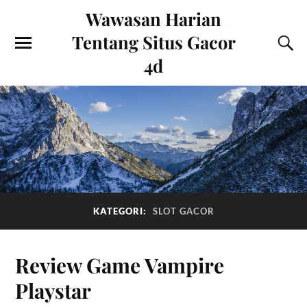
Wawasan Harian
Tentang Situs Gacor
4d
KATEGORI:
SLOT GACOR
Review Game Vampire
Playstar