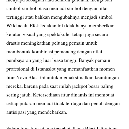
simbol-simbol biasa menjadi simbol dengan nilai
tertinggi atau bahkan mengubahnya menjadi simbol
Wild acak. Efek ledakan ini tidak hanya memberikan
kejutan visual yang spektakuler tetapi juga secara
drastis meningkatkan peluang pemain untuk
membentuk kombinasi pemenang dengan nilai
pembayaran yang luar biasa tinggi. Banyak pemain
profesional di Istanaslot yang memanfaatkan momen
fitur Nova Blast ini untuk memaksimalkan keuntungan
mereka, karena pada saat inilah jackpot besar paling
sering jatuh. Ketersediaan fitur dinamis ini membuat
setiap putaran menjadi tidak terduga dan penuh dengan
antisipasi yang mendebarkan.
Selain fitur-fitur utama tersebut, Nova Blast Ultra juga