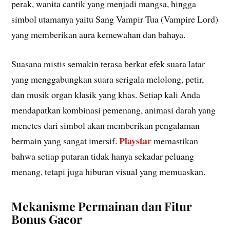
perak, wanita cantik yang menjadi mangsa, hingga
simbol utamanya yaitu Sang Vampir Tua (Vampire Lord)
yang memberikan aura kemewahan dan bahaya.
Suasana mistis semakin terasa berkat efek suara latar
yang menggabungkan suara serigala melolong, petir,
dan musik organ klasik yang khas. Setiap kali Anda
mendapatkan kombinasi pemenang, animasi darah yang
menetes dari simbol akan memberikan pengalaman
Playstar
bermain yang sangat imersif.
memastikan
bahwa setiap putaran tidak hanya sekadar peluang
menang, tetapi juga hiburan visual yang memuaskan.
Mekanisme Permainan dan Fitur
Bonus Gacor