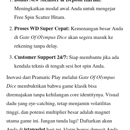
Meningkatkan modal awal Anda untuk mengejar
Free Spin Scatter Hitam.
Proses WD Super Cepat:
Kemenangan besar Anda
di
Gate Of Olympus Dice
akan segera masuk ke
rekening tanpa delay.
Customer Support 24/7:
Siap membantu jika ada
kendala teknis di tengah sesi hot spin Anda.
Inovasi dari Pramatic Play melalui
Gate Of Olympus
Dice
membuktikan bahwa game klasik bisa
diremajakan tanpa kehilangan core identitynya. Visual
dadu yang eye-catching, tetap menjamin volatilitas
tinggi, dan potensi multiplier besar adalah magnet
utama game ini. Jangan tunda lagi! Daftarkan akun
istanaslot
Anda di
hari ini, klaim bonus deposit Anda,