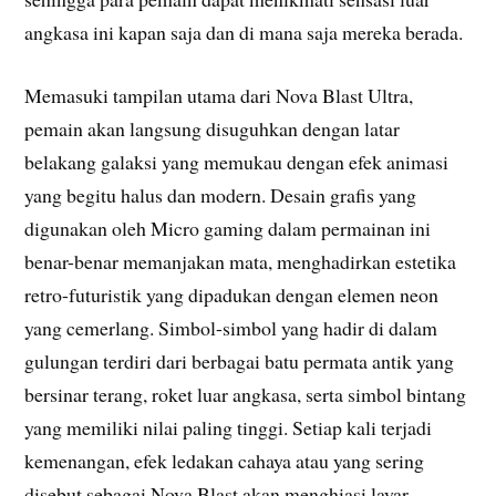
angkasa ini kapan saja dan di mana saja mereka berada.
Memasuki tampilan utama dari Nova Blast Ultra,
pemain akan langsung disuguhkan dengan latar
belakang galaksi yang memukau dengan efek animasi
yang begitu halus dan modern. Desain grafis yang
digunakan oleh Micro gaming dalam permainan ini
benar-benar memanjakan mata, menghadirkan estetika
retro-futuristik yang dipadukan dengan elemen neon
yang cemerlang. Simbol-simbol yang hadir di dalam
gulungan terdiri dari berbagai batu permata antik yang
bersinar terang, roket luar angkasa, serta simbol bintang
yang memiliki nilai paling tinggi. Setiap kali terjadi
kemenangan, efek ledakan cahaya atau yang sering
disebut sebagai Nova Blast akan menghiasi layar,